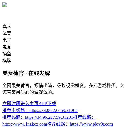
真人
体育
电子
电竞
捕鱼
棋牌
美女荷官 · 在线发牌
全网最美荷官，倾情出演，极致视觉盛宴，多元游戏种类，为
您带来最舒心的游戏体验。
立即注册
进入主页
APP下载
推荐主线路：
https://34.96.227.59:31202
推荐线路：
https://34.96.227.59:31201
推荐线路：
https://www.1nzkex.com
推荐线路：
https://www.plov9r.com