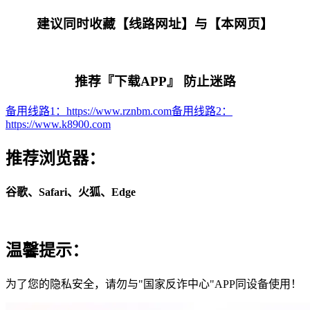
建议同时收藏【线路网址】与【本网页】
推荐『下载APP』 防止迷路
备用线路
1
：
https://www.rznbm.com
备用线路
2
：
https://www.k8900.com
推荐浏览器：
谷歌、Safari、火狐、Edge
温馨提示：
为了您的隐私安全，请勿与"国家反诈中心"APP同设备使用！