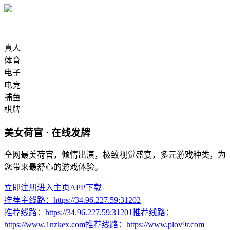
真人
体育
电子
电竞
捕鱼
棋牌
美女荷官 · 在线发牌
全网最美荷官，倾情出演，极致视觉盛宴，多元游戏种类，为
您带来最舒心的游戏体验。
立即注册
进入主页
APP下载
推荐主线路：
https://34.96.227.59:31202
推荐线路：
https://34.96.227.59:31201
推荐线路：
https://www.1nzkex.com
推荐线路：
https://www.plov9r.com