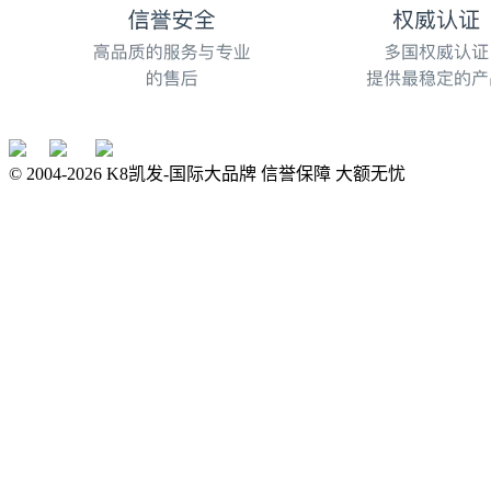
© 2004-
2026
K8凯发-国际大品牌 信誉保障 大额无忧