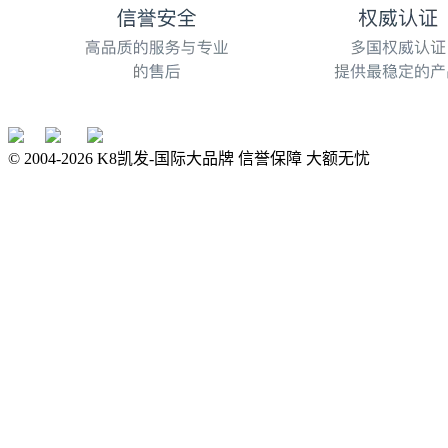
© 2004-
2026
K8凯发-国际大品牌 信誉保障 大额无忧