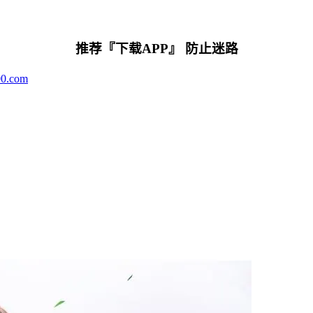
推荐『下载APP』 防止迷路
00.com