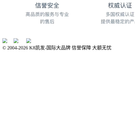
© 2004-
2026
K8凯发-国际大品牌 信誉保障 大额无忧