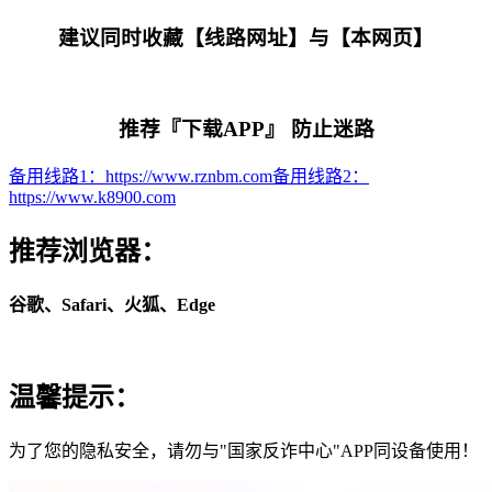
建议同时收藏【线路网址】与【本网页】
推荐『下载APP』 防止迷路
备用线路
1
：
https://www.rznbm.com
备用线路
2
：
https://www.k8900.com
推荐浏览器：
谷歌、Safari、火狐、Edge
温馨提示：
为了您的隐私安全，请勿与"国家反诈中心"APP同设备使用！