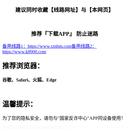
建议同时收藏【线路网址】与【本网页】
推荐『下载APP』 防止迷路
备用线路
1
：
https://www.rznbm.com
备用线路
2
：
https://www.k8900.com
推荐浏览器：
谷歌、Safari、火狐、Edge
温馨提示：
为了您的隐私安全，请勿与"国家反诈中心"APP同设备使用！