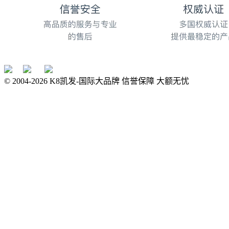
© 2004-
2026
K8凯发-国际大品牌 信誉保障 大额无忧