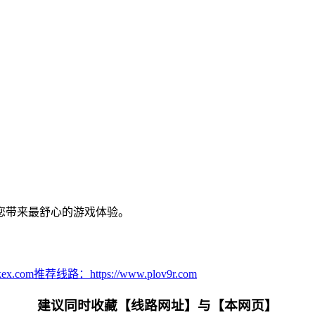
您带来最舒心的游戏体验。
kex.com
推荐线路：
https://www.plov9r.com
建议同时收藏【线路网址】与【本网页】