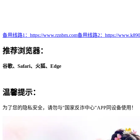
备用线路
1
：
https://www.rznbm.com
备用线路
2
：
https://www.k89
推荐浏览器：
谷歌、Safari、火狐、Edge
温馨提示：
为了您的隐私安全，请勿与"国家反诈中心"APP同设备使用！