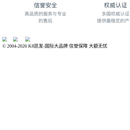
© 2004-
2026
K8凯发-国际大品牌 信誉保障 大额无忧