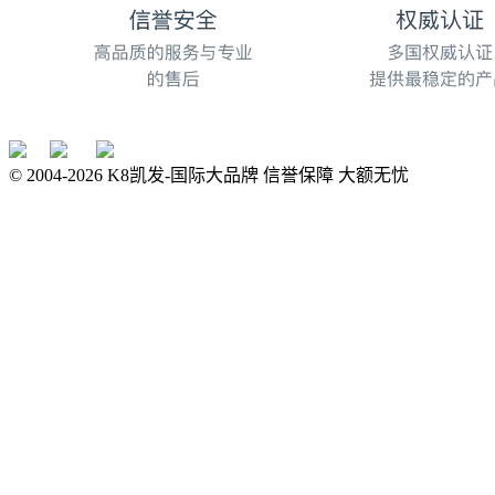
© 2004-
2026
K8凯发-国际大品牌 信誉保障 大额无忧