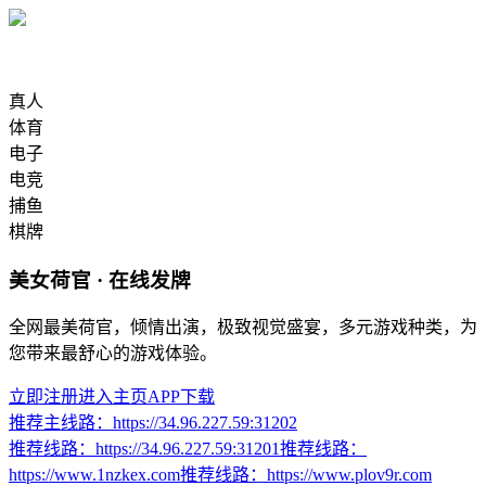
真人
体育
电子
电竞
捕鱼
棋牌
美女荷官 · 在线发牌
全网最美荷官，倾情出演，极致视觉盛宴，多元游戏种类，为
您带来最舒心的游戏体验。
立即注册
进入主页
APP下载
推荐主线路：
https://34.96.227.59:31202
推荐线路：
https://34.96.227.59:31201
推荐线路：
https://www.1nzkex.com
推荐线路：
https://www.plov9r.com